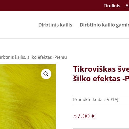
Titulinis
A
Dirbtinis kailis
Dirbtinio kailio gami
rbtinis kailis, šilko efektas -Pienių
Tikroviškas šve
šilko efektas -
Produkto kodas:
V91AJ
57.00
€