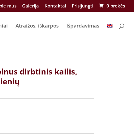
pie mus
Galerija
Kontaktai
Prisijungti
0 prekės
niai
Atraižos, iškarpos
Išpardavimas
lnus dirbtinis kailis,
Pienių