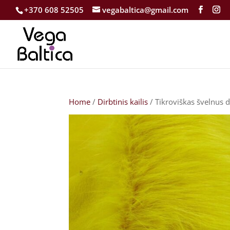
+370 608 52505
vegabaltica@gmail.com
Home
/
Dirbtinis kailis
/ Tikroviškas švelnus di