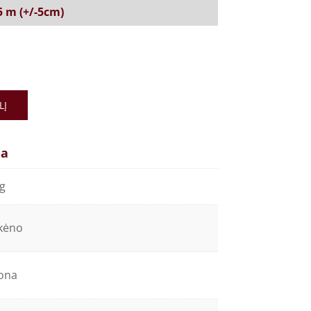
,5 m (+/-5cm)
LĮ
ja
kg
kėno
ona