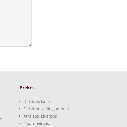
Prekės
Dirbtinis kailis
Dirbtinio kailio gaminiai
Atraižos, iškarpos
X
Išpardavimas