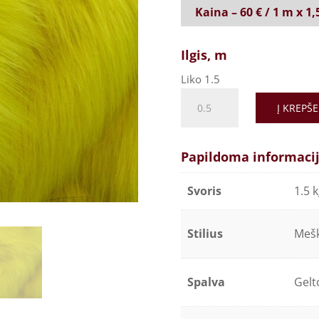
Kaina – 60 € / 1 m x 1
Ilgis, m
Liko 1.5
Tikroviškas
Į KREPŠE
švelnus
dirbtinis
kailis,
Papildoma informaci
šilko
efektas
Svoris
1.5 
-
Pienių
Stilius
Meš
quantity
Spalva
Gelt