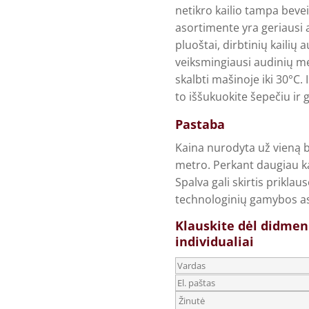
netikro kailio tampa bevei
asortimente yra geriausi a
pluoštai, dirbtinių kaili
veiksmingiausi audinių me
skalbti mašinoje iki 30°C. 
to iššukuokite šepečiu ir 
Pastaba
Kaina nurodyta už vieną b
metro. Perkant daugiau ka
Spalva gali skirtis prikla
technologinių gamybos a
Klauskite dėl didmen
individualiai