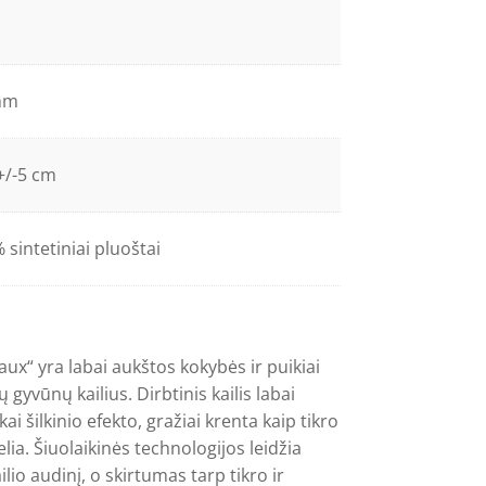
mm
+/-5 cm
 sintetiniai pluoštai
aux“ yra labai aukštos kokybės ir puikiai
 gyvūnų kailius. Dirbtinis kailis labai
ai šilkinio efekto, gražiai krenta kaip tikro
elia. Šiuolaikinės technologijos leidžia
ilio audinį, o skirtumas tarp tikro ir