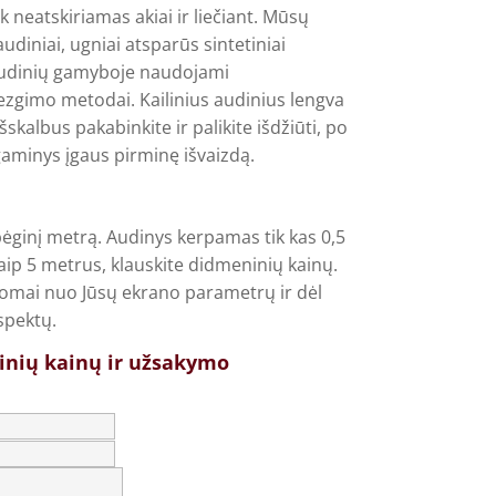
k neatskiriamas akiai ir liečiant. Mūsų
udiniai, ugniai atsparūs sintetiniai
ų audinių gamyboje naudojami
zgimo metodai. Kailinius audinius lengva
Išskalbus pakabinkite ir palikite išdžiūti, po
gaminys įgaus pirminę išvaizdą.
ėginį metrą. Audinys kerpamas tik kas 0,5
ip 5 metrus, klauskite didmeninių kainų.
usomai nuo Jūsų ekrano parametrų ir dėl
spektų.
inių kainų ir užsakymo