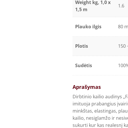
Weight kg, 1,0 x
1.6
1,5 m
Plauko ilgis
80 
Plotis
150 
Sudėtis
100%
Aprašymas
Dirbtinio kailio audinys „F
imituoja prabangius įvairių
minkštas, elastingas, plauk
kailio, nesiglamžo ir nesiv
sukurti kur kas realesnį ka