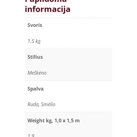
šilko
informacija
efektas
-
Natural
Svoris
raccoon
quantity
1.5 kg
Stilius
Meškėno
Spalva
Ruda, Smėlio
Weight kg, 1,0 x 1,5 m
1.9