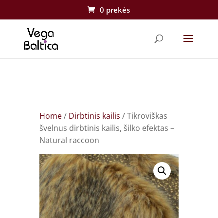
0 prekės
Home
/
Dirbtinis kailis
/ Tikroviškas
švelnus dirbtinis kailis, šilko efektas –
Natural raccoon