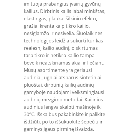
imituoja prabangius įvairių gyvūnų
kailius. Dirbtinis kailis labai minkštas,
elastingas, plaukai šilkinio efekto,
gražiai krenta kaip tikro kailio,
nesiglamžo ir nesivelia. Šiuolaikinės
technologijos leidžia sukurti kur kas
realesnį kailio audinį, o skirtumas
tarp tikro ir netikro kailio tampa
beveik neatskiriamas akiai ir liečiant.
Mūsų asortimente yra geriausi
audiniai, ugniai atsparūs sintetiniai
pluoštai, dirbtinių kailių audinių
gamyboje naudojami veiksmingiausi
audinių mezgimo metodai. Kailinius
audinius lengva skalbti mašinoje iki
30°C. Išskalbus pakabinkite ir palikite
išdžiūti, po to iššukuokite šepečiu ir
gaminys įgaus pirminę išvaizdą.