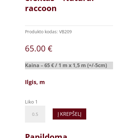
raccoon
Produkto kodas:
VB209
65.00
€
Kaina – 65 € / 1 m x 1,5 m (+/-5cm)
Ilgis, m
Liko 1
Tikroviškas
Į KREPŠELĮ
švelnus
dirbtinis
kailis,
Papildoma