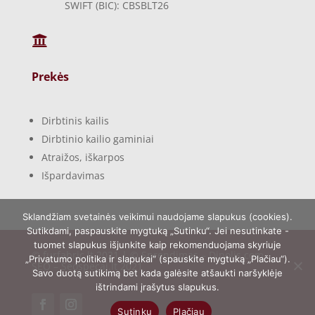
SWIFT (BIC): CBSBLT26

Prekės
Dirbtinis kailis
Dirbtinio kailio gaminiai
Atraižos, iškarpos
Išpardavimas
Sklandžiam svetainės veikimui naudojame slapukus (cookies).
Sutikdami, paspauskite mygtuką „Sutinku“. Jei nesutinkate -
tuomet slapukus išjunkite kaip rekomenduojama skyriuje
© furfabric.lt 2021 | © Sprendimas –
Dipolis.com
,
„Privatumo politika ir slapukai“ (spauskite mygtuką „Plačiau“).
SEO –
Seospecai.lt
2021
Savo duotą sutikimą bet kada galėsite atšaukti naršyklėje
ištrindami įrašytus slapukus.
Sutinku
Plačiau