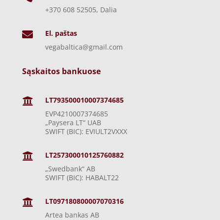
+370 608 52505, Dalia
El. paštas

vegabaltica@gmail.com
Sąskaitos bankuose
LT793500010007374685

EVP4210007374685
„Paysera LT“ UAB
SWIFT (BIC): EVIULT2VXXX
LT257300010125760882

„Swedbank“ AB
SWIFT (BIC): HABALT22
LT097180800007070316

Artea bankas AB