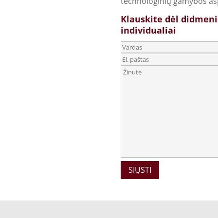
technologinių gamybos as
Klauskite dėl didmen
individualiai