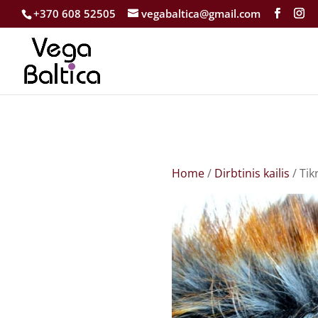
+370 608 52505
vegabaltica@gmail.com
Home
/
Dirbtinis kailis
/ Tik