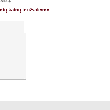
pektų.
inių kainų ir užsakymo