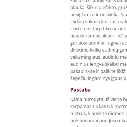
kailius. Dirbtinis kailis lab
plaukai šilkinio efekto, graž
nesiglamžo ir nesivelia. Ši
leidžia sukurti kur kas real
skirtumas tarp tikro ir net
neatskiriamas akiai ir lieč
geriausi audiniai, ugniai at
dirbtinių kailių audinių 
veiksmingiausi audinių me
audinius lengva skalbti maš
pakabinkite ir palikite išdž
šepečiu ir gaminys įgaus p
Pastaba
Kaina nurodyta už vieną b
kerpamas tik kas 0,5 metro
metrus, klauskite didmenini
priklausomai nuo Jūsų ekr