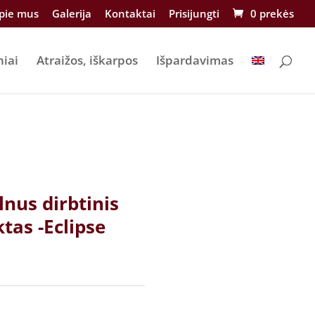
pie mus
Galerija
Kontaktai
Prisijungti
0 prekės
niai
Atraižos, iškarpos
Išpardavimas
lnus dirbtinis
ktas -Eclipse