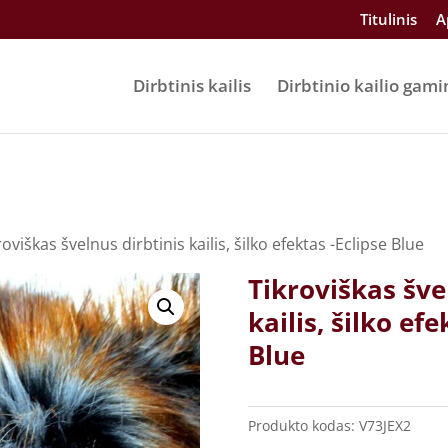
Titulinis
A
Dirbtinis kailis
Dirbtinio kailio gami
roviškas švelnus dirbtinis kailis, šilko efektas -Eclipse Blue
Tikroviškas šve
kailis, šilko efe
Blue
Produkto kodas:
V73JEX2