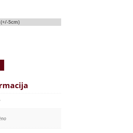
 (+/-5cm)
rmacija
g
ėno