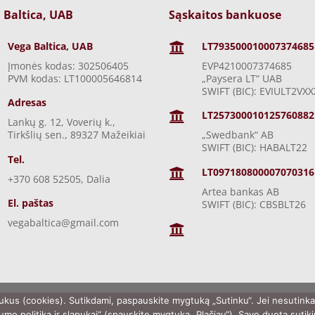
 Baltica, UAB
Sąskaitos bankuose
Vega Baltica, UAB
LT793500010007374685

Įmonės kodas: 302506405
EVP4210007374685
PVM kodas: LT100005646814
„Paysera LT“ UAB
SWIFT (BIC): EVIULT2VXX
Adresas
LT257300010125760882

Lankų g. 12, Voverių k.,
Tirkšlių sen., 89327 Mažeikiai
„Swedbank“ AB
SWIFT (BIC): HABALT22
Tel.
LT097180800007070316

+370 608 52505, Dalia
Artea bankas AB
El. paštas
SWIFT (BIC): CBSBLT26
vegabaltica@gmail.com

ukus (cookies). Sutikdami, paspauskite mygtuką „Sutinku“. Jei nesutink
umo politika ir slapukai“ (spauskite mygtuką „Plačiau“). Savo duotą sutik