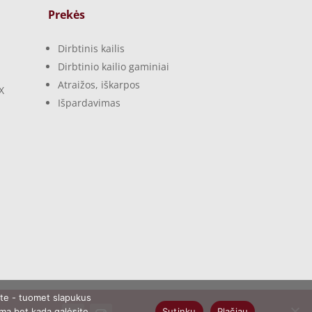
Prekės
Dirbtinis kailis
Dirbtinio kailio gaminiai
Atraižos, iškarpos
X
Išpardavimas
ate - tuomet slapukus
Sutinku
Plačiau
imą bet kada galėsite