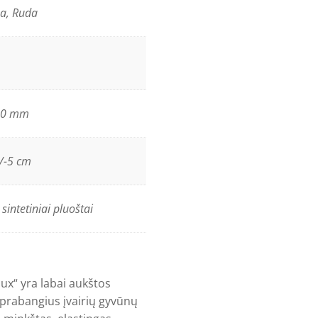
a, Ruda
00 mm
/-5 cm
sintetiniai pluoštai
aux“ yra labai aukštos
a prabangius įvairių gyvūnų