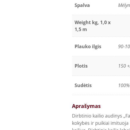
Spalva
Mėlyn
Weight kg, 1,0 x
1,5 m
Plauko ilgis
90-1
Plotis
150 +
Sudėtis
100% 
Aprašymas
Dirbtinio kailio audinys „F
kokybės ir puikiai imituoj