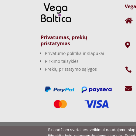
Vega

Privatumas, prekių
pristatymas

Privatumo politika ir slapukai
Pirkimo taisyklės

Prekių pristatymo sąlygos

Sklandžiam svetainės veikimui naudojame slap
išjunkite kaip rekomenduojama skyriuje „Privat