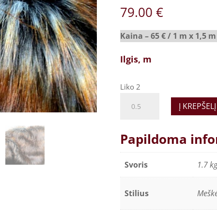
79.00
€
Kaina – 65 € / 1 m x 1,5 m
Ilgis, m
Liko 2
Tikroviškas
Į KREPŠELĮ
švelnus
dirbtinis
kailis,
Papildoma info
šilko
efektas
Svoris
1.7 k
-
Eclipse
Stilius
Mešk
Blue
quantity