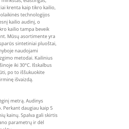
ai minkštas, elastingas,
iai krenta kaip tikro kailio,
uolaikinės technologijos
esnį kailio audinį, o
ikro kailio tampa beveik
iant. Mūsų asortimente yra
sparūs sintetiniai pluoštai,
gamyboje naudojami
zgimo metodai. Kailinius
inoje iki 30°C. Išskalbus
iūti, po to iššukuokite
irminę išvaizdą.
ėginį metrą. Audinys
. Perkant daugiau kaip 5
ų kainų. Spalva gali skirtis
ano parametrų ir dėl