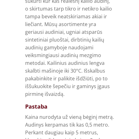
sukurti kur kas realesnį kailio audinį,
o skirtumas tarp tikro ir netikro kailio
tampa beveik neatskiriamas akiai ir
liečiant. Mūsų asortimente yra
geriausi audiniai, ugniai atsparūs
sintetiniai pluoštai, dirbtinių kailių
audinių gamyboje naudojami
veiksmingiausi audinių mezgimo
metodai. Kailinius audinius lengva
skalbti mašinoje iki 30°C. Išskalbus
pakabinkite ir palikite išdžiūti, po to
iššukuokite šepečiu ir gaminys įgaus
pirminę išvaizdą.
Pastaba
Kaina nurodyta už vieną bėginį metrą.
Audinys kerpamas tik kas 0,5 metro.
Perkant daugiau kaip 5 metrus,