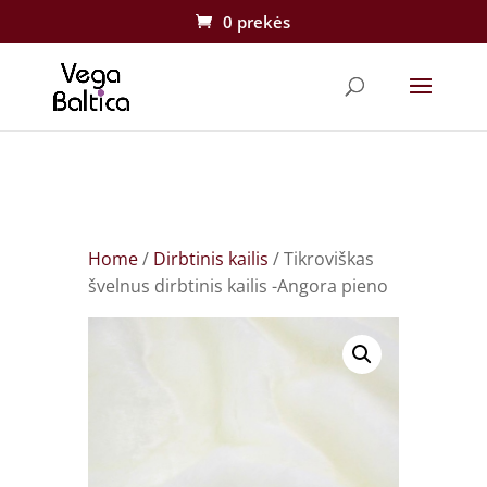
0 prekės
Home
/
Dirbtinis kailis
/ Tikroviškas
švelnus dirbtinis kailis -Angora pieno