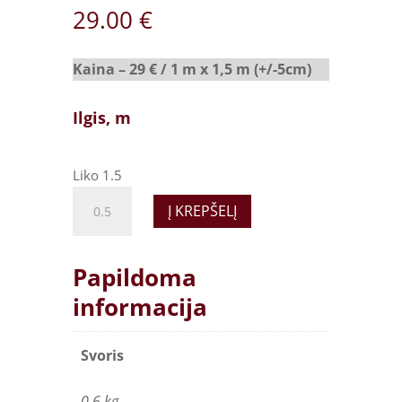
29.00
€
Kaina – 29 € / 1 m x 1,5 m (+/-5cm)
Ilgis, m
Liko 1.5
Tikroviškas
Į KREPŠELĮ
švelnus
dirbtinis
kailis
Papildoma
-
informacija
Angora
pieno
quantity
Svoris
0.6 kg