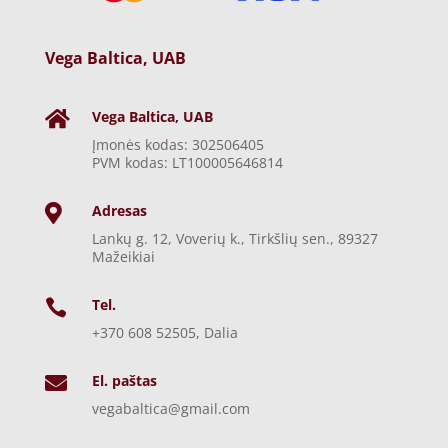
Vega Baltica, UAB
Vega Baltica, UAB

Įmonės kodas: 302506405
PVM kodas: LT100005646814
Adresas

Lankų g. 12, Voverių k., Tirkšlių sen., 89327
Mažeikiai
Tel.

+370 608 52505, Dalia
El. paštas

vegabaltica@gmail.com