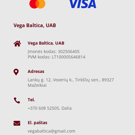
Vega Baltica, UAB
Vega Baltica, UAB

Įmonės kodas: 302506405
PVM kodas: LT100005646814
Adresas

Lankų g. 12, Voverių k., Tirkšlių sen., 89327
Mažeikiai
Tel.

+370 608 52505, Dalia
El. paštas

vegabaltica@gmail.com