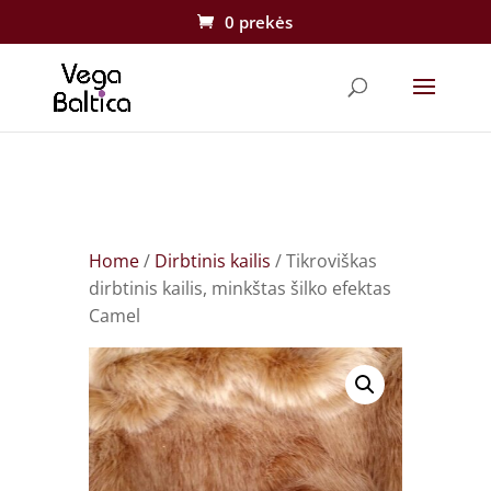
0 prekės
Home
/
Dirbtinis kailis
/ Tikroviškas
dirbtinis kailis, minkštas šilko efektas
Camel