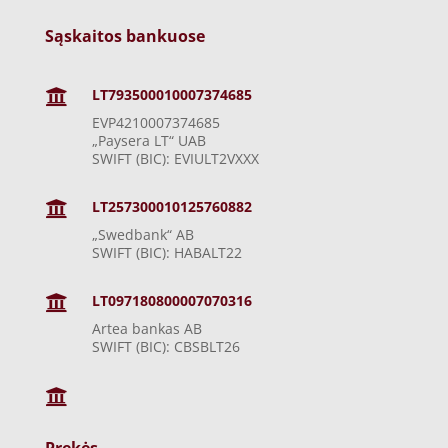
Sąskaitos bankuose
LT793500010007374685

EVP4210007374685
„Paysera LT“ UAB
SWIFT (BIC): EVIULT2VXXX
LT257300010125760882

„Swedbank“ AB
SWIFT (BIC): HABALT22
LT097180800007070316

Artea bankas AB
SWIFT (BIC): CBSBLT26

Prekės