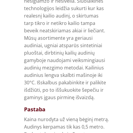
nesiglamžo ir nesivelia. Šiuolaikinės
technologijos leidžia sukurti kur kas
realesnį kailio audinį, o skirtumas
tarp tikro ir netikro kailio tampa
beveik neatskiriamas akiai ir liečiant.
Mūsų asortimente yra geriausi
audiniai, ugniai atsparūs sintetiniai
pluoštai, dirbtinių kailių audinių
gamyboje naudojami veiksmingiausi
audinių mezgimo metodai. Kailinius
audinius lengva skalbti mašinoje iki
30°C. Išskalbus pakabinkite ir palikite
išdžiūti, po to iššukuokite šepečiu ir
gaminys įgaus pirminę išvaizdą.
Pastaba
Kaina nurodyta už vieną bėginį metrą.
Audinys kerpamas tik kas 0,5 metro.