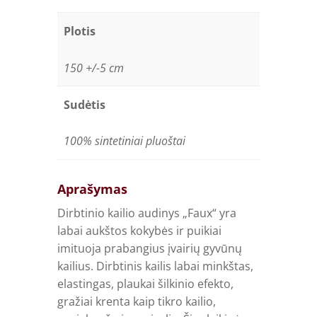
Plotis
150 +/-5 cm
Sudėtis
100% sintetiniai pluoštai
Aprašymas
Dirbtinio kailio audinys „Faux“ yra
labai aukštos kokybės ir puikiai
imituoja prabangius įvairių gyvūnų
kailius. Dirbtinis kailis labai minkštas,
elastingas, plaukai šilkinio efekto,
gražiai krenta kaip tikro kailio,