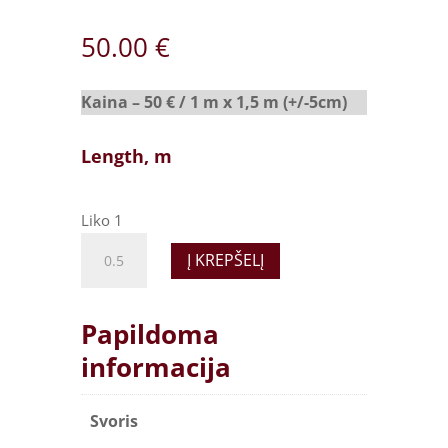
50.00
€
Kaina​ – 50 € / 1 m x 1,5 m (+/-5cm)
Length, m
Liko 1
Tikroviškas
Į KREPŠELĮ
dirbtinis
kailis,
minkštas
Papildoma
šilko
informacija
efektas
Camel
quantity
Svoris