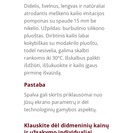
Didelis, švelnus, lengvas ir natūraliai
atrodantis meškėno kailio imitacijos
pomponas su spaude 15 mm be
nikelio. Užpildas: burbulinio silikono
pluoštas. Dirbtinis kailis labai
kokybiškas su modakrilo pluoštu,
todėl nesivelia, galima skalbti
rankomis iki 30°C. Išskalbus palikti
išdžiūti, iššukuokite ir kailis įgaus
pirminę išvaizdą.
Pastaba
Spalva gali skirtis priklausomai nuo
Jūsų ekrano parametrų ir dėl
technologinių gamybos aspektų.
Klauskite dėl didmeninių kainų
ir užsakymo individualiai