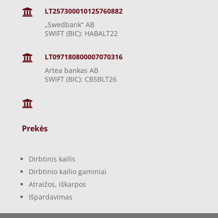
LT257300010125760882

„Swedbank“ AB
SWIFT (BIC): HABALT22
LT097180800007070316

Artea bankas AB
SWIFT (BIC): CBSBLT26

Prekės
Dirbtinis kailis
Dirbtinio kailio gaminiai
Atraižos, iškarpos
Išpardavimas