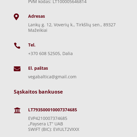
PVM kodas: LT100005646814
Adresas

Lankų g. 12, Voverių k., Tirkšlių sen., 89327
Mažeikiai
Tel.

+370 608 52505, Dalia
El. paštas

vegabaltica@gmail.com
Sąskaitos bankuose
LT793500010007374685

EVP4210007374685
„Paysera LT“ UAB
SWIFT (BIC): EVIULT2VXXX