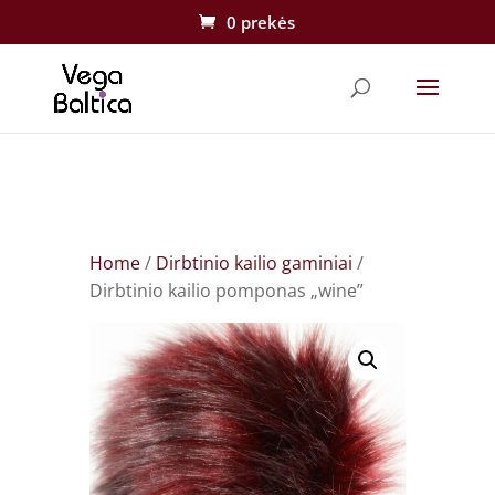
0 prekės
Home
/
Dirbtinio kailio gaminiai
/
Dirbtinio kailio pomponas „wine”