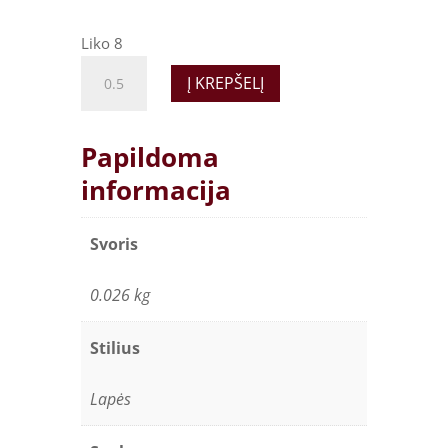
Liko 8
Dirbtinio
Į KREPŠELĮ
kailio
pomponas
"wine"
Papildoma
quantity
informacija
Svoris
0.026 kg
Stilius
Lapės