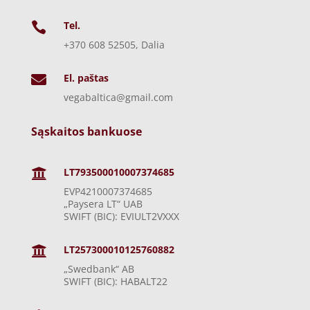
Tel.

+370 608 52505, Dalia
El. paštas

vegabaltica@gmail.com
Sąskaitos bankuose
LT793500010007374685

EVP4210007374685
„Paysera LT“ UAB
SWIFT (BIC): EVIULT2VXXX
LT257300010125760882

„Swedbank“ AB
SWIFT (BIC): HABALT22