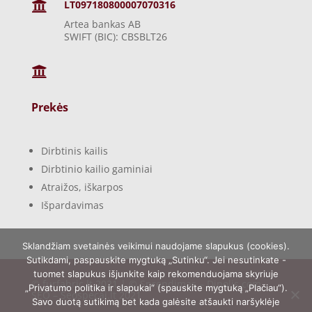
LT097180800007070316

Artea bankas AB
SWIFT (BIC): CBSBLT26

Prekės
Dirbtinis kailis
Dirbtinio kailio gaminiai
Atraižos, iškarpos
Išpardavimas
Sklandžiam svetainės veikimui naudojame slapukus (cookies).
Sutikdami, paspauskite mygtuką „Sutinku“. Jei nesutinkate -
tuomet slapukus išjunkite kaip rekomenduojama skyriuje
© furfabric.lt 2021 | © Sprendimas –
Dipolis.com
,
„Privatumo politika ir slapukai“ (spauskite mygtuką „Plačiau“).
SEO –
Seospecai.lt
2021
Savo duotą sutikimą bet kada galėsite atšaukti naršyklėje