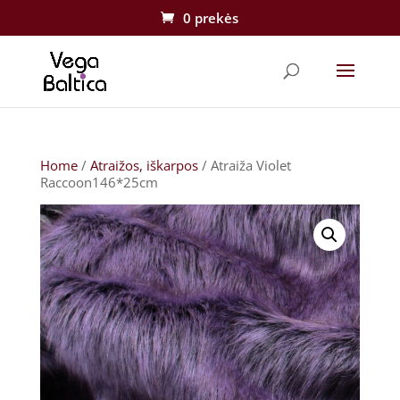
0 prekės
Home
/
Atraižos, iškarpos
/ Atraiža Violet
Raccoon146*25cm