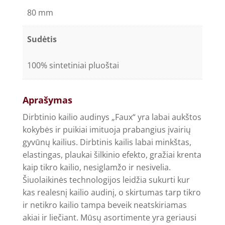
80 mm
Sudėtis
100% sintetiniai pluoštai
Aprašymas
Dirbtinio kailio audinys „Faux“ yra labai aukštos
kokybės ir puikiai imituoja prabangius įvairių
gyvūnų kailius. Dirbtinis kailis labai minkštas,
elastingas, plaukai šilkinio efekto, gražiai krenta
kaip tikro kailio, nesiglamžo ir nesivelia.
Šiuolaikinės technologijos leidžia sukurti kur
kas realesnį kailio audinį, o skirtumas tarp tikro
ir netikro kailio tampa beveik neatskiriamas
akiai ir liečiant. Mūsų asortimente yra geriausi