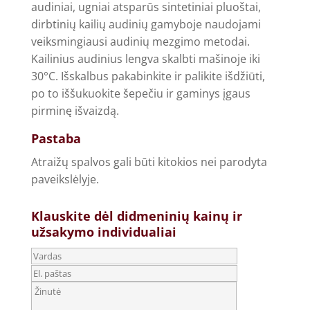
audiniai, ugniai atsparūs sintetiniai pluoštai,
dirbtinių kailių audinių gamyboje naudojami
veiksmingiausi audinių mezgimo metodai.
Kailinius audinius lengva skalbti mašinoje iki
30°C. Išskalbus pakabinkite ir palikite išdžiūti,
po to iššukuokite šepečiu ir gaminys įgaus
pirminę išvaizdą.
Pastaba
Atraižų spalvos gali būti kitokios nei parodyta
paveikslėlyje.
Klauskite dėl didmeninių kainų ir
užsakymo individualiai