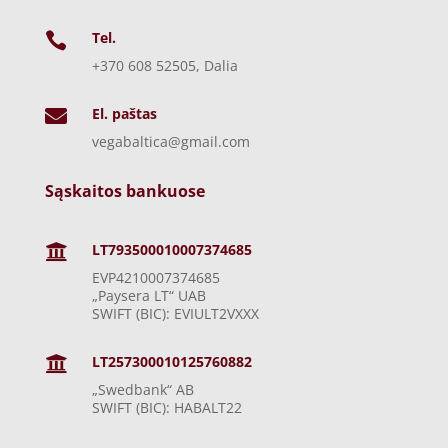
Tel.

+370 608 52505, Dalia
El. paštas

vegabaltica@gmail.com
Sąskaitos bankuose
LT793500010007374685

EVP4210007374685
„Paysera LT“ UAB
SWIFT (BIC): EVIULT2VXXX
LT257300010125760882

„Swedbank“ AB
SWIFT (BIC): HABALT22