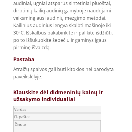
audiniai, ugniai atsparūs sintetiniai pluoštai,
dirbtinių kailių audinių gamyboje naudojami
veiksmingiausi audinių mezgimo metodai.
Kailinius audinius lengva skalbti mašinoje iki
30°C. Išskalbus pakabinkite ir palikite išdžiūti,
po to iššukuokite šepečiu ir gaminys įgaus
pirminę išvaizdą.
Pastaba
Atraižų spalvos gali būti kitokios nei parodyta
paveikslėlyje.
Klauskite dėl didmeninių kainų ir
užsakymo individualiai