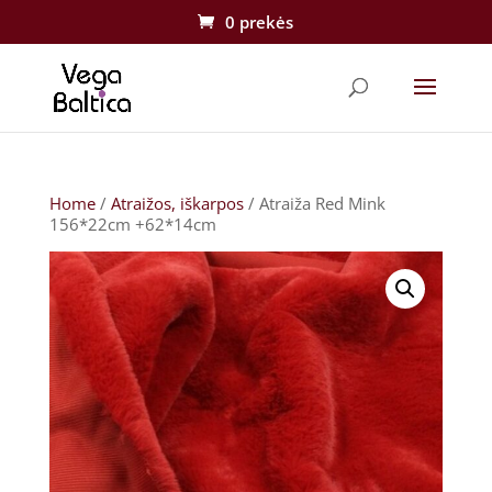
0 prekės
Home
/
Atraižos, iškarpos
/ Atraiža Red Mink
156*22cm +62*14cm