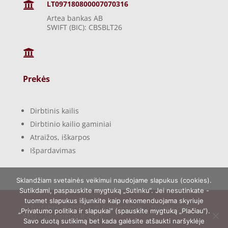
LT097180800007070316

Artea bankas AB
SWIFT (BIC): CBSBLT26

Prekės
Dirbtinis kailis
Dirbtinio kailio gaminiai
Atraižos, iškarpos
Išpardavimas
Sklandžiam svetainės veikimui naudojame slapukus (cookies).
Sutikdami, paspauskite mygtuką „Sutinku“. Jei nesutinkate -
tuomet slapukus išjunkite kaip rekomenduojama skyriuje
© furfabric.lt 2021 | © Sprendimas –
Dipolis.com
,
„Privatumo politika ir slapukai“ (spauskite mygtuką „Plačiau“).
SEO –
Seospecai.lt
2021
Savo duotą sutikimą bet kada galėsite atšaukti naršyklėje