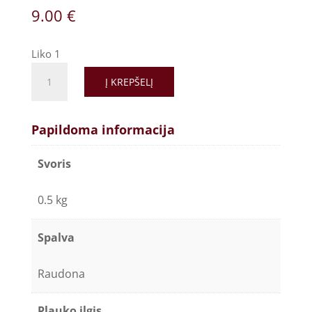
9.00
€
Liko 1
Į KREPŠELĮ
Papildoma informacija
Svoris
0.5 kg
Spalva
Raudona
Plauko ilgis