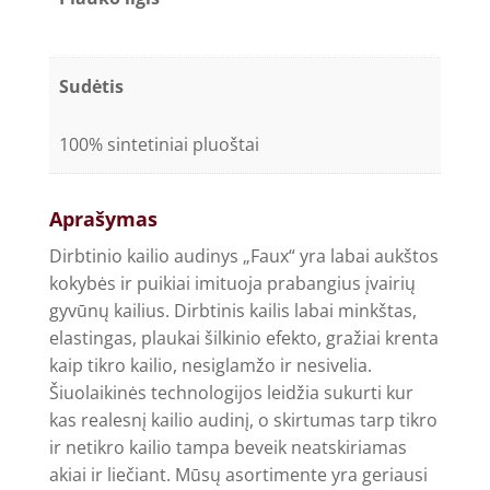
Sudėtis
100% sintetiniai pluoštai
Aprašymas
Dirbtinio kailio audinys „Faux“ yra labai aukštos
kokybės ir puikiai imituoja prabangius įvairių
gyvūnų kailius. Dirbtinis kailis labai minkštas,
elastingas, plaukai šilkinio efekto, gražiai krenta
kaip tikro kailio, nesiglamžo ir nesivelia.
Šiuolaikinės technologijos leidžia sukurti kur
kas realesnį kailio audinį, o skirtumas tarp tikro
ir netikro kailio tampa beveik neatskiriamas
akiai ir liečiant. Mūsų asortimente yra geriausi