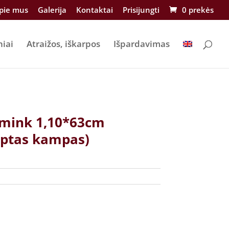
pie mus
Galerija
Kontaktai
Prisijungti
0 prekės
niai
Atraižos, iškarpos
Išpardavimas
 mink 1,10*63cm
rptas kampas)