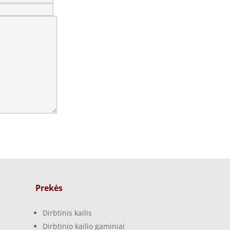
Prekės
Dirbtinis kailis
Dirbtinio kailio gaminiai