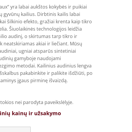
aux“ yra labai aukštos kokybės ir puikiai
 gyvūnų kailius. Dirbtinis kailis labai
ai šilkinio efekto, gražiai krenta kaip tikro
elia. Šiuolaikinės technologijos leidžia
ilio audinį, o skirtumas tarp tikro ir
k neatskiriamas akiai ir liečiant. Mūsų
udiniai, ugniai atsparūs sintetiniai
ų audinių gamyboje naudojami
zgimo metodai. Kailinius audinius lengva
Išskalbus pakabinkite ir palikite išdžiūti, po
gaminys įgaus pirminę išvaizdą.
itokios nei parodyta paveikslėlyje.
inių kainų ir užsakymo