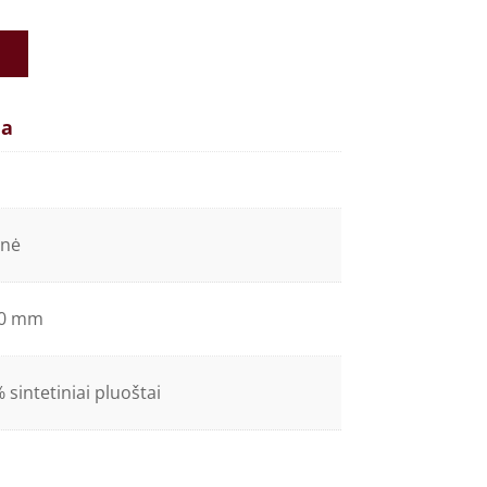
ja
inė
50 mm
 sintetiniai pluoštai