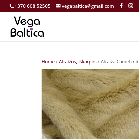
+370 608 52505
vegabaltica@gmail.com
Home
/
Atraižos, iškarpos
/ Atraiža Camel mi