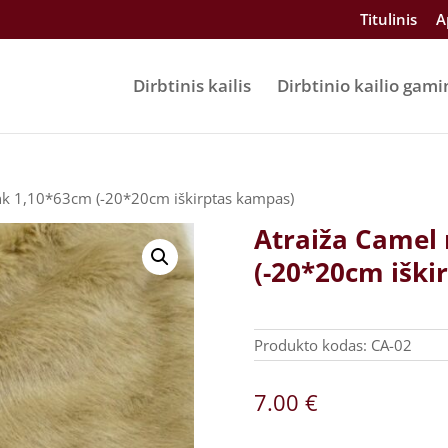
Titulinis
A
Dirbtinis kailis
Dirbtinio kailio gami
nk 1,10*63cm (-20*20cm iškirptas kampas)
Atraiža Camel
(-20*20cm iški
Produkto kodas:
CA-02
7.00
€