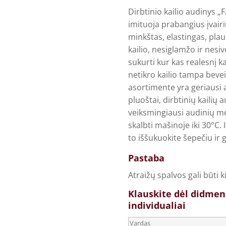
Dirbtinio kailio audinys „F
imituoja prabangius įvairių
minkštas, elastingas, plauk
kailio, nesiglamžo ir nesiv
sukurti kur kas realesnį ka
netikro kailio tampa bevei
asortimente yra geriausi a
pluoštai, dirbtinių kaili
veiksmingiausi audinių me
skalbti mašinoje iki 30°C. 
to iššukuokite šepečiu ir 
Pastaba
Atraižų spalvos gali būti k
Klauskite dėl didmen
individualiai