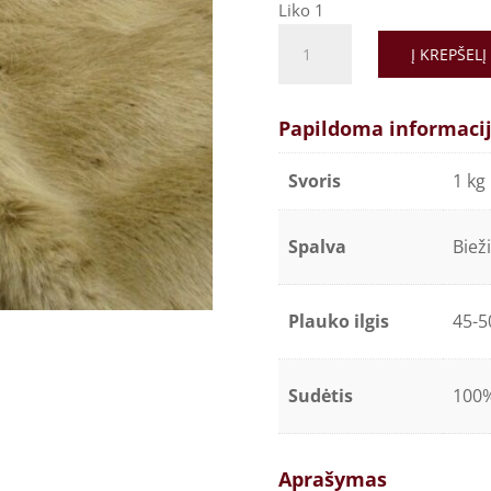
Liko 1
Į KREPŠELĮ
Papildoma informaci
Svoris
1 kg
Spalva
Biež
Plauko ilgis
45-
Sudėtis
100%
Aprašymas